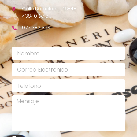
Calle Barcelona, 46-48
43840 Salou
977 382 833