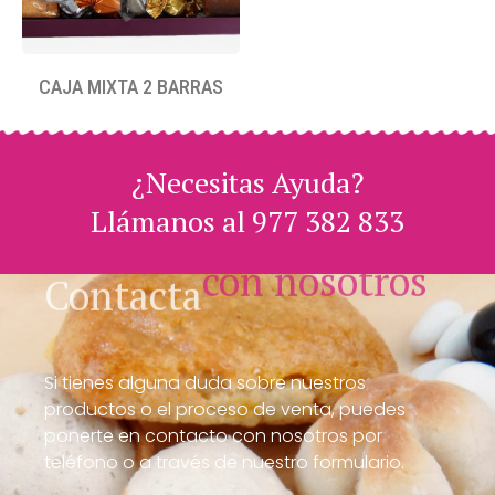
CAJA MIXTA 2 BARRAS
¿Necesitas Ayuda?
Llámanos al 977 382 833
con nosotros
Contacta
Si tienes alguna duda sobre nuestros
productos o el proceso de venta, puedes
ponerte en contacto con nosotros por
teléfono o a través de nuestro formulario.