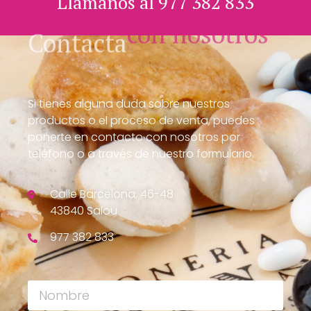
Llámanos al 977 382 833
con nosotros
Contacta
Si tienes alguna duda sobre nuestros
productos o el proceso de venta, puedes
ponerte en contacto con nosotros por
teléfono o a través de nuestro formulario.
Calle Barcelona, 46-48
43840 Salou
977 382 833