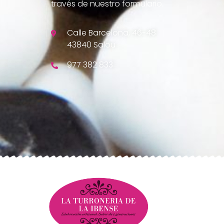
través de nuestro formulario.
Calle Barcelona, 46-48
43840 Salou
977 382 833