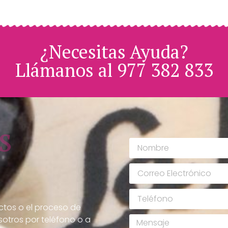
¿Necesitas Ayuda?
Llámanos al 977 382 833
s
ctos o el proceso de
otros por teléfono o a