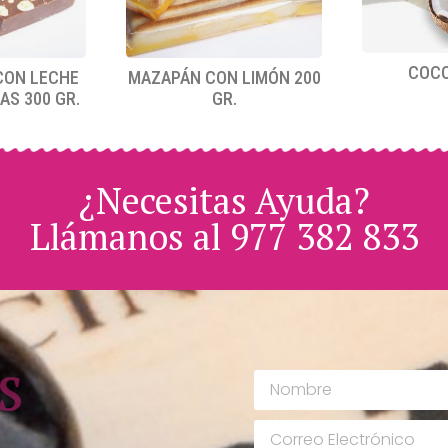
COCO
CON LECHE
MAZAPÁN CON LIMÓN 200
AS 300 GR.
GR.
¿Necesitas Ayuda?
Llámanos al 977 382 833
s