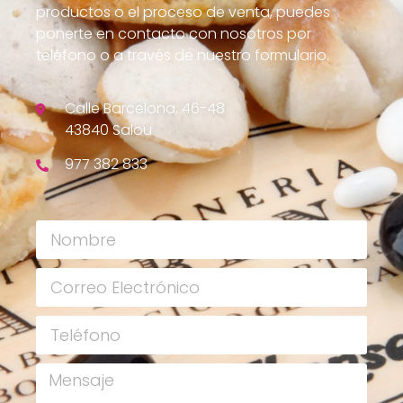
productos o el proceso de venta, puedes
ponerte en contacto con nosotros por
teléfono o a través de nuestro formulario.
Calle Barcelona, 46-48
43840 Salou
977 382 833